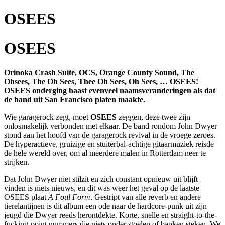
OSEES
OSEES
Orinoka Crash Suite, OCS, Orange County Sound, The
Ohsees, The Oh Sees, Thee Oh Sees, Oh Sees, … OSEES!
OSEES onderging haast evenveel naamsveranderingen als dat
de band uit San Francisco platen maakte.
Wie garagerock zegt, moet
OSEES
zeggen, deze twee zijn
onlosmakelijk verbonden met elkaar. De band rondom John Dwyer
stond aan het hoofd van de garagerock revival in de vroege zeroes.
De hyperactieve, gruizige en stuiterbal-achtige gitaarmuziek reisde
de hele wereld over, om al meerdere malen in Rotterdam neer te
strijken.
Dat John Dwyer niet stilzit en zich constant opnieuw uit blijft
vinden is niets nieuws, en dit was weer het geval op de laatste
OSEES plaat
A Foul Form
. Gestript van alle reverb en andere
tierelantijnen is dit album een ode naar de hardcore-punk uit zijn
jeugd die Dwyer reeds herontdekte. Korte, snelle en straight-to-the-
fucking-point nummers die niets onder stoelen of banken steken. We